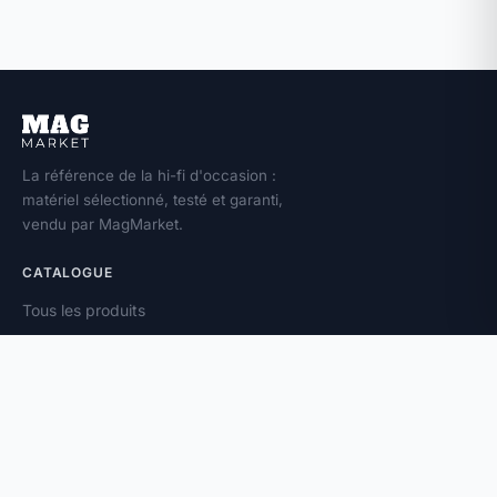
La référence de la hi-fi d'occasion :
matériel sélectionné, testé et garanti,
vendu par MagMarket.
CATALOGUE
Tous les produits
Toutes les marques
Amplificateurs
Enceintes
Platines vinyle
À PROPOS