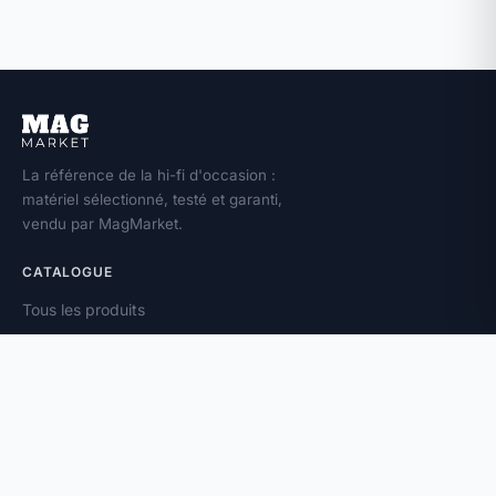
La référence de la hi-fi d'occasion :
matériel sélectionné, testé et garanti,
vendu par MagMarket.
CATALOGUE
Tous les produits
Toutes les marques
Amplificateurs
Enceintes
Platines vinyle
À PROPOS