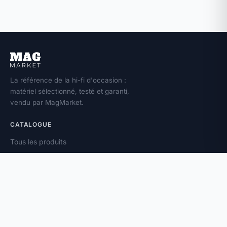
La référence de la hi-fi d'occasion :
matériel sélectionné, testé et garanti,
vendu par MagMarket.
CATALOGUE
Tous les produits
Toutes les marques
Amplificateurs
Enceintes
Platines vinyle
À PROPOS