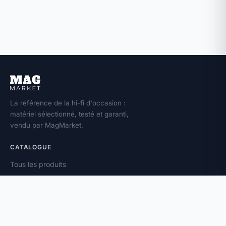
La référence de la hi-fi d'occasion :
matériel sélectionné, testé et garanti,
vendu par MagMarket.
CATALOGUE
Tous les produits
Toutes les marques
Amplificateurs
Enceintes
Platines vinyle