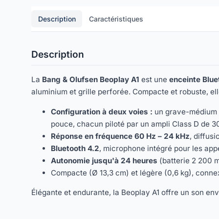
Description
Caractéristiques
Description
La
Bang & Olufsen Beoplay A1
est une
enceinte Blue
aluminium et grille perforée. Compacte et robuste, el
Configuration à deux voies :
un grave-médium l
pouce, chacun piloté par un ampli Class D de 3
Réponse en fréquence 60 Hz – 24 kHz
, diffusi
Bluetooth 4.2
, microphone intégré pour les app
Autonomie jusqu'à 24 heures
(batterie 2 200 m
Compacte (Ø 13,3 cm) et légère (0,6 kg), conn
Élégante et endurante, la Beoplay A1 offre un son e