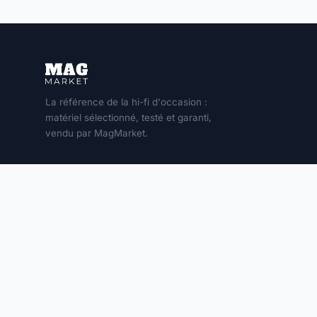
La référence de la hi-fi d'occasion :
matériel sélectionné, testé et garanti,
vendu par MagMarket.
MON COMPTE
Connexion
S'inscrire