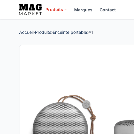
Produits
Marques
Contact
Accueil
›
Produits
›
Enceinte portable
›
A1