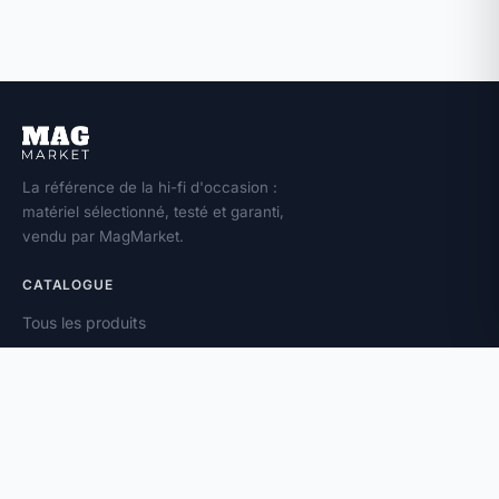
La référence de la hi-fi d'occasion :
matériel sélectionné, testé et garanti,
vendu par MagMarket.
CATALOGUE
Tous les produits
Toutes les marques
Amplificateurs
Enceintes
Platines vinyle