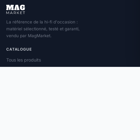
La référence de la hi-fi d'occasion :
matériel sélectionné, testé et garanti,
vendu par MagMarket.
CATALOGUE
Tous les produits
Toutes les marques
Amplificateurs
Enceintes
Platines vinyle
À PROPOS
Vendez votre matériel
Magazine
Contact