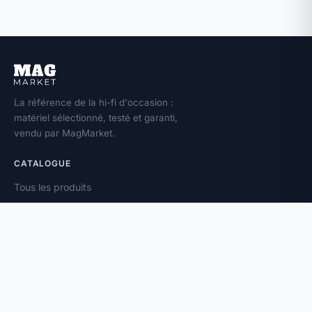
La référence de la hi-fi d'occasion :
matériel sélectionné, testé et garanti,
vendu par MagMarket.
CATALOGUE
Tous les produits
Toutes les marques
Amplificateurs
Enceintes
Platines vinyle
À PROPOS