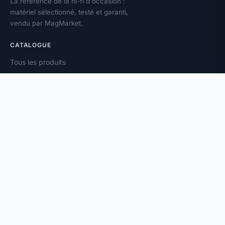
La référence de la hi-fi d'occasion :
matériel sélectionné, testé et garanti,
vendu par MagMarket.
CATALOGUE
Tous les produits
Toutes les marques
Amplificateurs
Enceintes
Platines vinyle
À PROPOS
Vendez votre matériel
Magazine
Contact
Newsletter