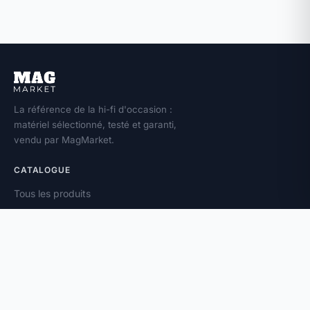
La référence de la hi-fi d'occasion :
matériel sélectionné, testé et garanti,
vendu par MagMarket.
CATALOGUE
Tous les produits
Toutes les marques
Amplificateurs
Enceintes
Platines vinyle
À PROPOS