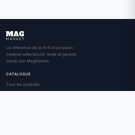
La référence de la hi-fi d'occasion :
matériel sélectionné, testé et garanti,
vendu par MagMarket.
CATALOGUE
Tous les produits
Toutes les marques
Amplificateurs
Enceintes
Platines vinyle
À PROPOS