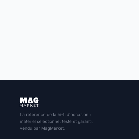
La référence de la hi-fi d'occasion :
matériel sélectionné, testé et garanti,
vendu par MagMarket.