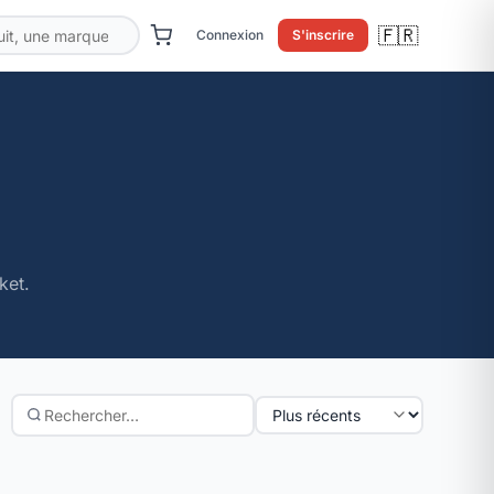
🇫🇷
Connexion
S'inscrire
ket.