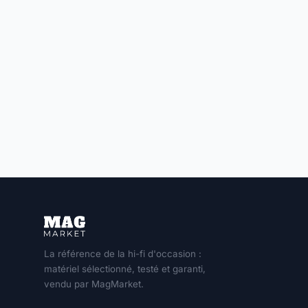
La référence de la hi-fi d'occasion :
matériel sélectionné, testé et garanti,
vendu par MagMarket.