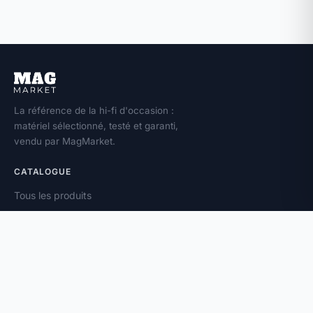
La référence de la hi-fi d'occasion :
matériel sélectionné, testé et garanti,
vendu par MagMarket.
CATALOGUE
Tous les produits
Toutes les marques
Amplificateurs
Enceintes
Platines vinyle
À PROPOS