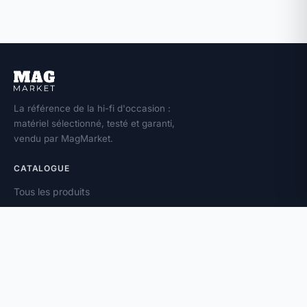
La référence de la hi-fi d'occasion :
matériel sélectionné, testé et garanti,
vendu par MagMarket.
CATALOGUE
Tous les produits
Toutes les marques
Amplificateurs
Enceintes
Platines vinyle
À PROPOS