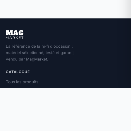
La référence de la hi-fi d'occasion :
matériel sélectionné, testé et garanti,
vendu par MagMarket.
CATALOGUE
Tous les produits
Toutes les marques
Amplificateurs
Enceintes
Platines vinyle
À PROPOS