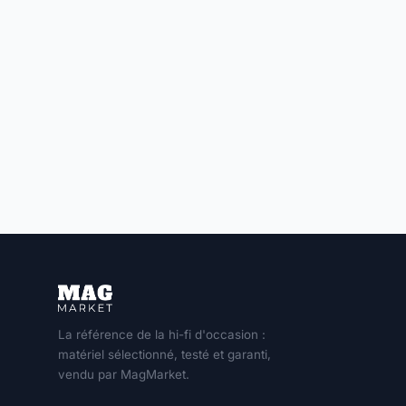
La référence de la hi-fi d'occasion :
matériel sélectionné, testé et garanti,
vendu par MagMarket.