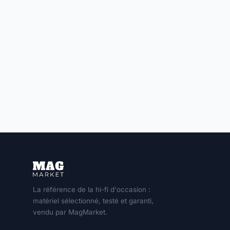
La référence de la hi-fi d'occasion :
matériel sélectionné, testé et garanti,
vendu par MagMarket.