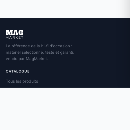
La référence de la hi-fi d'occasion :
matériel sélectionné, testé et garanti,
vendu par MagMarket.
CATALOGUE
Tous les produits
Toutes les marques
Amplificateurs
Enceintes
Platines vinyle
À PROPOS