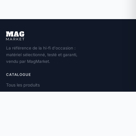
La référence de la hi-fi d'occasion :
matériel sélectionné, testé et garanti,
vendu par MagMarket.
CATALOGUE
Tous les produits
Toutes les marques
Amplificateurs
Enceintes
Platines vinyle
À PROPOS