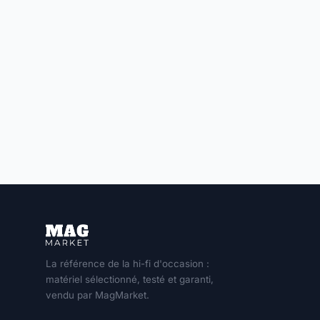
La référence de la hi-fi d'occasion :
matériel sélectionné, testé et garanti,
vendu par MagMarket.