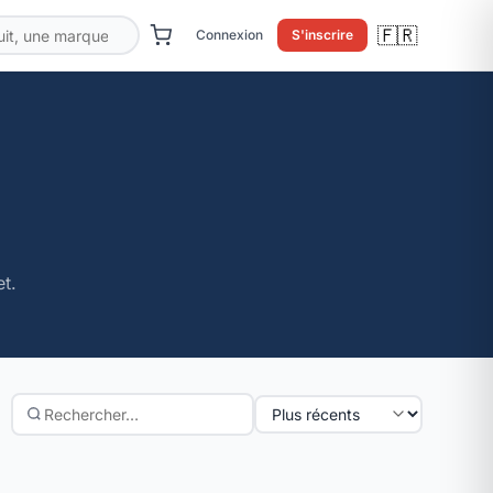
🇫🇷
Connexion
S'inscrire
t.