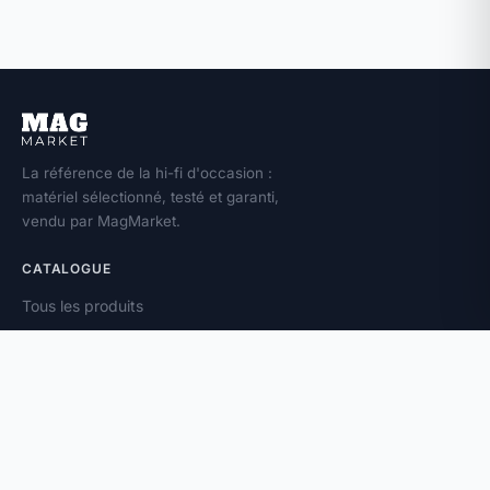
La référence de la hi-fi d'occasion :
matériel sélectionné, testé et garanti,
vendu par MagMarket.
CATALOGUE
Tous les produits
Toutes les marques
Amplificateurs
Enceintes
Platines vinyle
À PROPOS