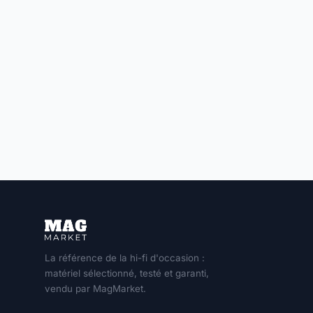
La référence de la hi-fi d'occasion :
matériel sélectionné, testé et garanti,
vendu par MagMarket.