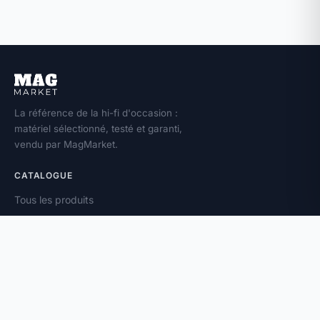
La référence de la hi-fi d'occasion :
matériel sélectionné, testé et garanti,
vendu par MagMarket.
CATALOGUE
Tous les produits
Toutes les marques
Amplificateurs
Enceintes
Platines vinyle
À PROPOS