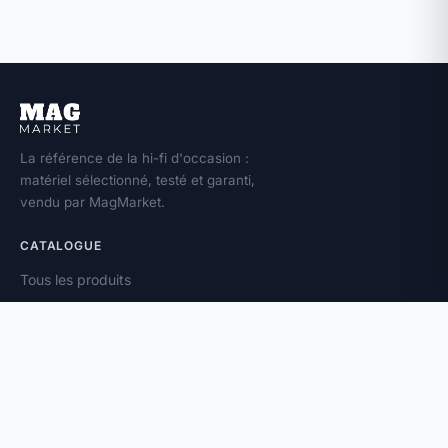
La référence de la hi-fi d'occasion :
matériel sélectionné, testé et garanti,
vendu par MagMarket.
CATALOGUE
Tous les produits
Toutes les marques
Amplificateurs
Enceintes
Platines vinyle
À PROPOS