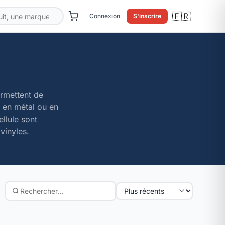
🇫🇷
Connexion
S'inscrire
ermettent de
s en métal ou en
ellule sont
vinyles.