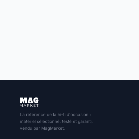
La référence de la hi-fi d'occasion :
matériel sélectionné, testé et garanti,
vendu par MagMarket.