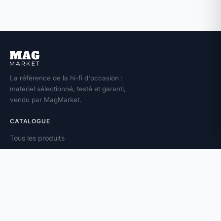
La référence de la hi-fi d'occasion :
matériel sélectionné, testé et garanti,
vendu par MagMarket.
CATALOGUE
Tous les produits
Toutes les marques
Amplificateurs
Enceintes
Platines vinyle
À PROPOS