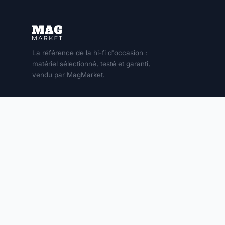
La référence de la hi-fi d'occasion :
matériel sélectionné, testé et garanti,
vendu par MagMarket.
MON COMPTE
Connexion
S'inscrire