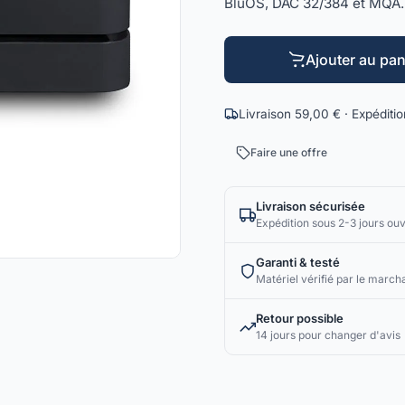
BluOS, DAC 32/384 et MQA.
Ajouter au pan
Livraison 59,00 € · Expéditi
Faire une offre
Livraison sécurisée
Expédition sous 2-3 jours ou
Garanti & testé
Matériel vérifié par le march
Retour possible
14 jours pour changer d'avis