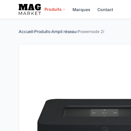
Produits
Marques
Contact
Accueil
›
Produits
›
Ampli réseau
›
Powernode 2i