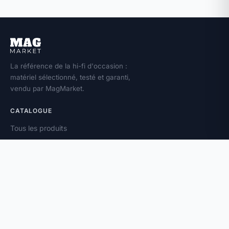
La référence de la hi-fi d'occasion :
matériel sélectionné, testé et garanti,
vendu par MagMarket.
CATALOGUE
Tous les produits
Toutes les marques
Amplificateurs
Enceintes
Platines vinyle
À PROPOS
Vendez votre matériel