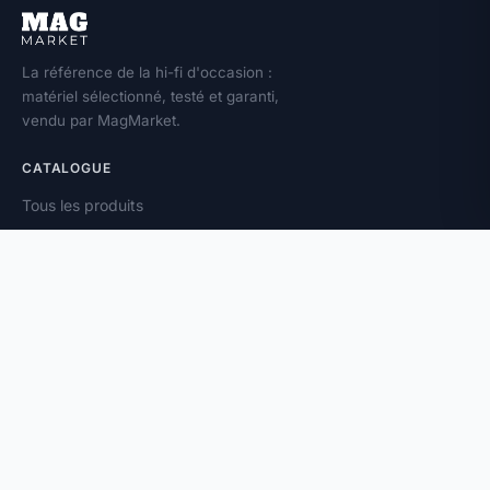
La référence de la hi-fi d'occasion :
matériel sélectionné, testé et garanti,
vendu par MagMarket.
CATALOGUE
Tous les produits
Toutes les marques
Amplificateurs
Enceintes
Platines vinyle
À PROPOS
Vendez votre matériel
Magazine
Contact