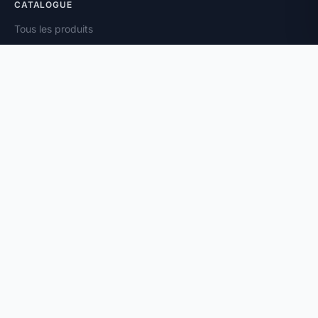
CATALOGUE
Tous les produits
Toutes les marques
Amplificateurs
Enceintes
Platines vinyle
À PROPOS
Vendez votre matériel
Magazine
Contact
Newsletter
INFORMATIONS LÉGALES
CGV
Mentions légales