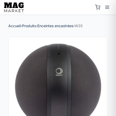
Accueil
›
Produits
›
Enceintes encastrées
›
W35