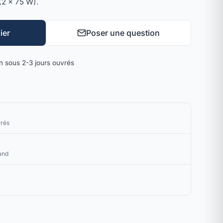
 (2 × 75 W).
ier
Poser une question
on sous 2-3 jours ouvrés
vrés
and