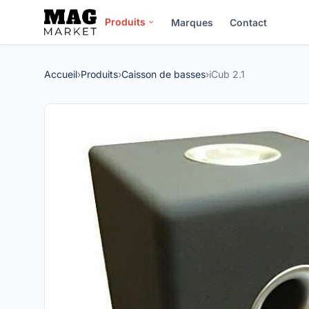
Produits
Marques
Contact
Accueil
›
Produits
›
Caisson de basses
›
iCub 2.1