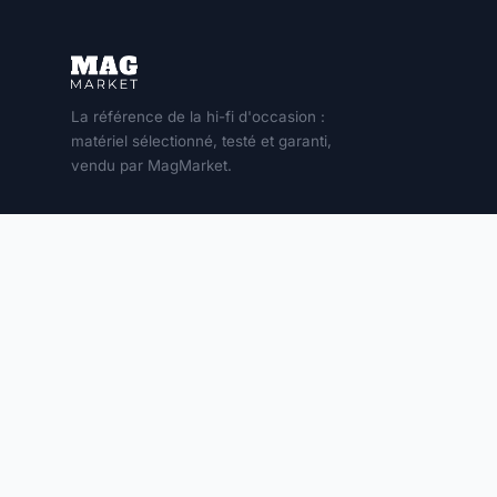
La référence de la hi-fi d'occasion :
matériel sélectionné, testé et garanti,
vendu par MagMarket.
MON COMPTE
Connexion
S'inscrire