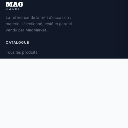
La référence de la hi-fi d'occasion :
matériel sélectionné, testé et garanti,
vendu par MagMarket.
CATALOGUE
Tous les produits
Toutes les marques
Amplificateurs
Enceintes
Platines vinyle
À PROPOS
Vendez votre matériel
Magazine
Contact