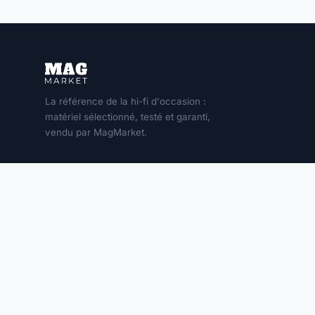
La référence de la hi-fi d'occasion :
matériel sélectionné, testé et garanti,
vendu par MagMarket.
MON COMPTE
Connexion
S'inscrire