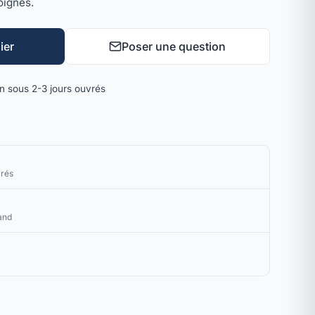
oignés.
ier
Poser une question
on sous 2-3 jours ouvrés
vrés
and