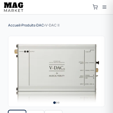
Accueil
›
Produits
›
DAC
›
V-DAC II