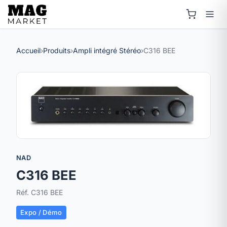
Accueil
›
Produits
›
Ampli intégré Stéréo
›
C316 BEE
NAD
C316 BEE
Réf. C316 BEE
Expo / Démo