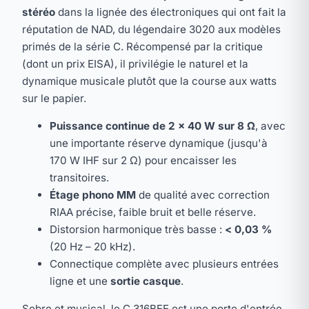
stéréo
dans la lignée des électroniques qui ont fait la
réputation de NAD, du légendaire 3020 aux modèles
primés de la série C. Récompensé par la critique
(dont un prix EISA), il privilégie le naturel et la
dynamique musicale plutôt que la course aux watts
sur le papier.
Puissance continue de 2 × 40 W sur 8 Ω
, avec
une importante réserve dynamique (jusqu'à
170 W IHF sur 2 Ω) pour encaisser les
transitoires.
Étage phono MM
de qualité avec correction
RIAA précise, faible bruit et belle réserve.
Distorsion harmonique très basse :
< 0,03 %
(20 Hz – 20 kHz).
Connectique complète avec plusieurs entrées
ligne et une
sortie casque
.
Sobre et musical, le C 316BEE est une porte d'entrée