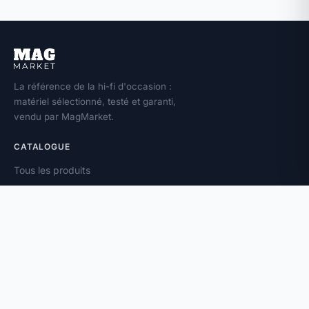
La référence de la hi-fi d'occasion :
matériel sélectionné, testé et garanti,
vendu par MagMarket.
CATALOGUE
Tous les produits
Toutes les marques
Amplificateurs
Enceintes
Platines vinyle
À PROPOS
Vendez votre matériel