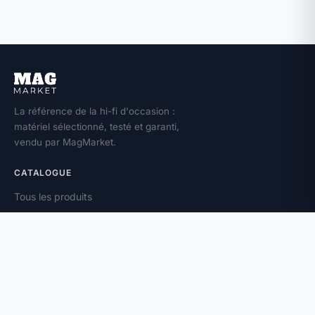
La référence de la hi-fi d'occasion :
matériel sélectionné, testé et garanti,
vendu par MagMarket.
CATALOGUE
Tous les produits
Toutes les marques
Amplificateurs
Enceintes
Platines vinyle
À PROPOS