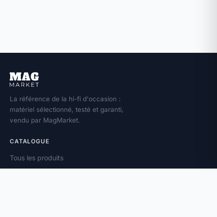
La référence de la hi-fi d'occasion :
matériel sélectionné, testé et garanti,
vendu par MagMarket.
CATALOGUE
Tous les produits
Toutes les marques
Amplificateurs
Enceintes
Platines vinyle